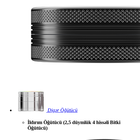
Digər Öğütücü
İldırım Öğütücü (2,5 düymlük 4 hissəli Bitki
Öğütücü)