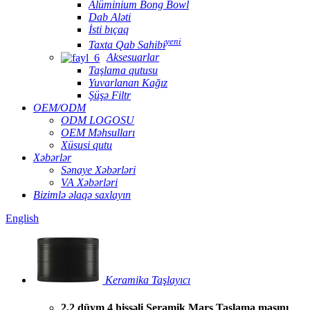
Alüminium Bong Bowl
Dab Aləti
İsti bıçaq
yeni
Taxta Qab Sahibi
Aksesuarlar
Taşlama qutusu
Yuvarlanan Kağız
Şüşə Filtr
OEM/ODM
ODM LOGOSU
OEM Məhsulları
Xüsusi qutu
Xəbərlər
Sənaye Xəbərləri
VA Xəbərləri
Bizimlə əlaqə saxlayın
English
Keramika Taşlayıcı
2,2 düym 4 hissəli Seramik Mars Taşlama maşını