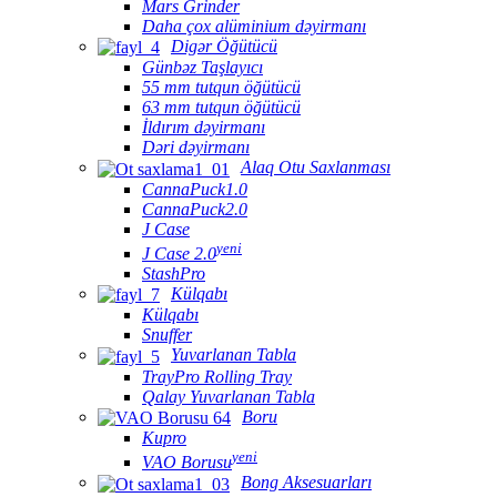
Mars Grinder
Daha çox alüminium dəyirmanı
Digər Öğütücü
Günbəz Taşlayıcı
55 mm tutqun öğütücü
63 mm tutqun öğütücü
İldırım dəyirmanı
Dəri dəyirmanı
Alaq Otu Saxlanması
CannaPuck1.0
CannaPuck2.0
J Case
yeni
J Case 2.0
StashPro
Külqabı
Külqabı
Snuffer
Yuvarlanan Tabla
TrayPro Rolling Tray
Qalay Yuvarlanan Tabla
Boru
Kupro
yeni
VAO Borusu
Bong Aksesuarları