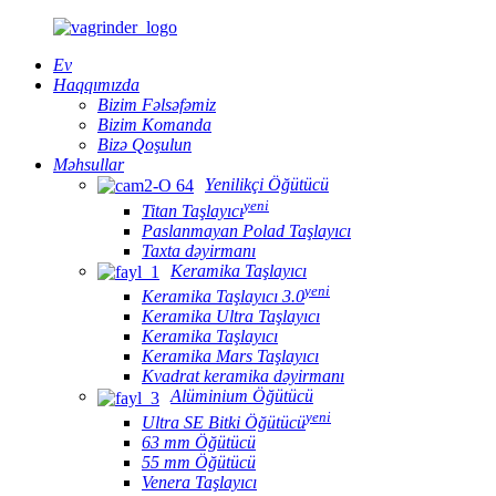
Ev
Haqqımızda
Bizim Fəlsəfəmiz
Bizim Komanda
Bizə Qoşulun
Məhsullar
Yenilikçi Öğütücü
yeni
Titan Taşlayıcı
Paslanmayan Polad Taşlayıcı
Taxta dəyirmanı
Keramika Taşlayıcı
yeni
Keramika Taşlayıcı 3.0
Keramika Ultra Taşlayıcı
Keramika Taşlayıcı
Keramika Mars Taşlayıcı
Kvadrat keramika dəyirmanı
Alüminium Öğütücü
yeni
Ultra SE Bitki Öğütücü
63 mm Öğütücü
55 mm Öğütücü
Venera Taşlayıcı