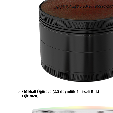
Qübbəli Öğütücü (2,5 düymlük 4 hissəli Bitki
Öğütücü)