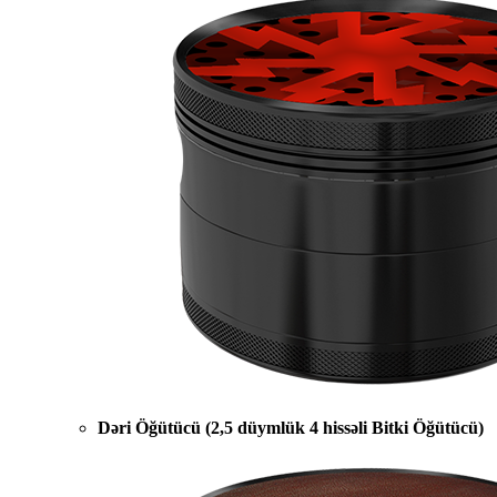
Dəri Öğütücü (2,5 düymlük 4 hissəli Bitki Öğütücü)