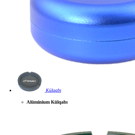
Külqabı
Alüminium Külqabı