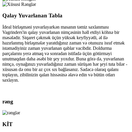
Qalay Yuvarlanan Tabla
İdeal birləşməni yuvarlayarkən masanın təmiz saxlanması
Vagrinders'in qalay yuvarlanan nimçəsinin həll etdiyi köhnə bir
məsələdir. Siqaret çəkmək üçün yüksək keyfiyyətli, əl ilə
hazırlanmış birləşmələr yaratdığınız zaman və otunuzu israf etmək
istəmədiyiniz zaman yuvarlanan qablar vacibdir. Doldurma
parçalarını yerə atmaq və sonradan istifadə üçün götürməyi
unutmaqdan daha əsəbi bir şey yoxdur. Buna görə də, yuvarlanan
nimçə, oynağınızı yuvarladığınız zaman sürüşən hər şeyi tuta bilər -
xüsusən də onu bir az çox sıx bağlasanız. Sadəcə olaraq qalanı
toplayın, zibilinizin qalan hissəsinə əlavə edin və bütün otları
saxlayın.
rəng
KİT