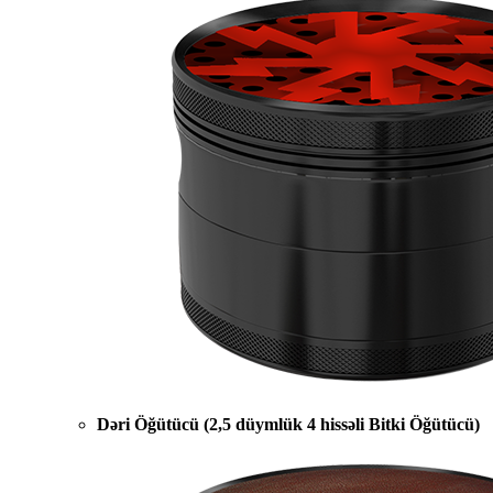
Dəri Öğütücü (2,5 düymlük 4 hissəli Bitki Öğütücü)