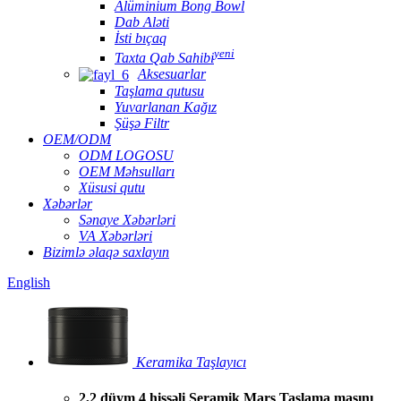
Alüminium Bong Bowl
Dab Aləti
İsti bıçaq
yeni
Taxta Qab Sahibi
Aksesuarlar
Taşlama qutusu
Yuvarlanan Kağız
Şüşə Filtr
OEM/ODM
ODM LOGOSU
OEM Məhsulları
Xüsusi qutu
Xəbərlər
Sənaye Xəbərləri
VA Xəbərləri
Bizimlə əlaqə saxlayın
English
Keramika Taşlayıcı
2,2 düym 4 hissəli Seramik Mars Taşlama maşını