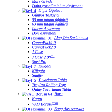
Mars Grinder
Daha çox alüminium dəyirmanı
Digər Öğütücü
Günbəz Taşlayıcı
55 mm tutqun öğütücü
63 mm tutqun öğütücü
İldırım dəyirmanı
Dəri dəyirmanı
Alaq Otu Saxlanması
CannaPuck1.0
CannaPuck2.0
J Case
yeni
J Case 2.0
StashPro
Külqabı
Külqabı
Snuffer
Yuvarlanan Tabla
TrayPro Rolling Tray
Qalay Yuvarlanan Tabla
Boru
Kupro
yeni
VAO Borusu
Bong Aksesuarları