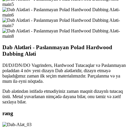
Dab Alətləri - Paslanmayan Polad Hardwood
Dabbing Aləti
DI/DJ/DN/DO Vagrinders, Hardwood Tutacaqlar və Paslanmayan
poladdan 4 növ yeni dizayn Dab alətləridir, dizayn etməyə
başladığımız zaman ilk seçim materialımızdır. Parçalanma və ya
mum ilə eyni nöqtədə.
Dab alətindən istifadə etmədiyiniz zaman maqnit dizaynlı tutacaq
üstü. Metal yuvarlanan nimçədə dayana bilər, onu təmiz və zərif
saxlaya bilər.
rəng