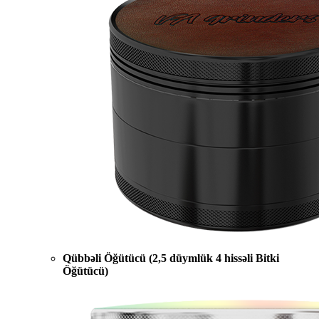
Qübbəli Öğütücü (2,5 düymlük 4 hissəli Bitki
Öğütücü)