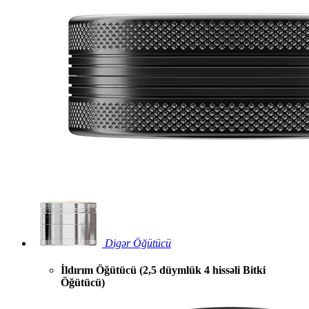
Digər Öğütücü
İldırım Öğütücü (2,5 düymlük 4 hissəli Bitki
Öğütücü)