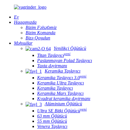
Ev
Haqqımızda
Bizim Fəlsəfəmiz
Bizim Komanda
Bizə Qoşulun
Məhsullar
Yenilikçi Öğütücü
yeni
Titan Taşlayıcı
Paslanmayan Polad Taşlayıcı
Taxta dəyirmanı
Keramika Taşlayıcı
yeni
Keramika Taşlayıcı 3.0
Keramika Ultra Taşlayıcı
Keramika Taşlayıcı
Keramika Mars Taşlayıcı
Kvadrat keramika dəyirmanı
Alüminium Öğütücü
yeni
Ultra SE Bitki Öğütücü
63 mm Öğütücü
55 mm Öğütücü
Venera Taşlayıcı