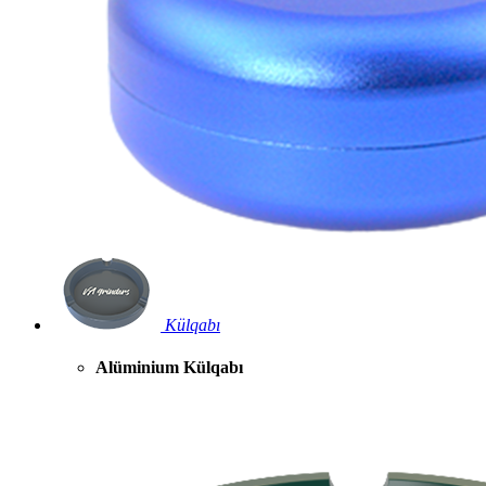
Külqabı
Alüminium Külqabı