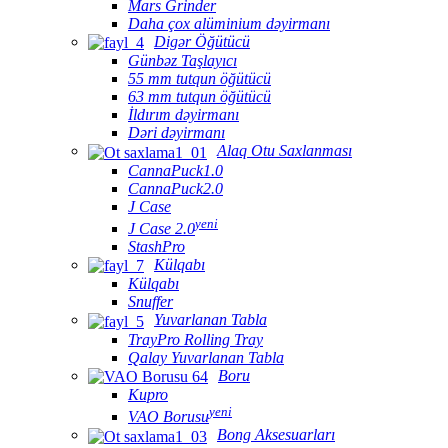
Mars Grinder
Daha çox alüminium dəyirmanı
Digər Öğütücü
Günbəz Taşlayıcı
55 mm tutqun öğütücü
63 mm tutqun öğütücü
İldırım dəyirmanı
Dəri dəyirmanı
Alaq Otu Saxlanması
CannaPuck1.0
CannaPuck2.0
J Case
yeni
J Case 2.0
StashPro
Külqabı
Külqabı
Snuffer
Yuvarlanan Tabla
TrayPro Rolling Tray
Qalay Yuvarlanan Tabla
Boru
Kupro
yeni
VAO Borusu
Bong Aksesuarları