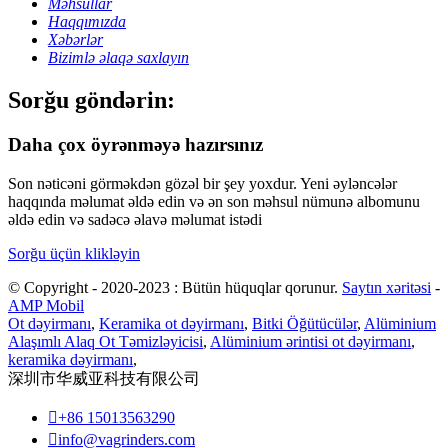
Məhsullar
Haqqımızda
Xəbərlər
Bizimlə əlaqə saxlayın
Sorğu göndərin:
Daha çox öyrənməyə hazırsınız
Son nəticəni görməkdən gözəl bir şey yoxdur. Yeni əyləncələr
haqqında məlumat əldə edin və ən son məhsul nümunə albomunu
əldə edin və sadəcə əlavə məlumat istədi
Sorğu üçün klikləyin
© Copyright - 2020-2023 : Bütün hüquqlar qorunur.
Saytın xəritəsi
-
AMP Mobil
Ot dəyirmanı
,
Keramika ot dəyirmanı
,
Bitki Öğütücülər
,
Alüminium
Alaşımlı Alaq Ot Təmizləyicisi
,
Alüminium ərintisi ot dəyirmanı
,
keramika dəyirmanı
,
深圳市华威亚科技有限公司

+86 15013563290

info@vagrinders.com