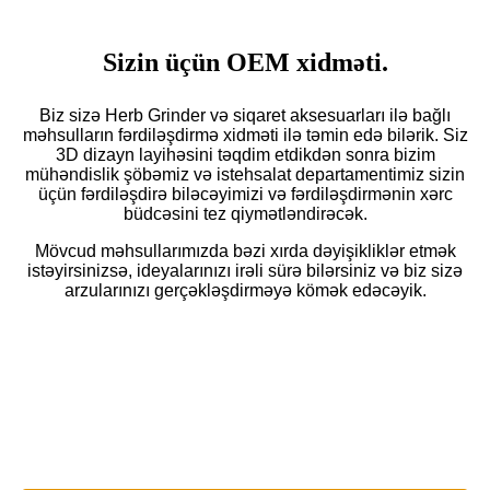
Sizin üçün OEM xidməti.
Biz sizə Herb Grinder və siqaret aksesuarları ilə bağlı
məhsulların fərdiləşdirmə xidməti ilə təmin edə bilərik. Siz
3D dizayn layihəsini təqdim etdikdən sonra bizim
mühəndislik şöbəmiz və istehsalat departamentimiz sizin
üçün fərdiləşdirə biləcəyimizi və fərdiləşdirmənin xərc
büdcəsini tez qiymətləndirəcək.
Mövcud məhsullarımızda bəzi xırda dəyişikliklər etmək
istəyirsinizsə, ideyalarınızı irəli sürə bilərsiniz və biz sizə
arzularınızı gerçəkləşdirməyə kömək edəcəyik.