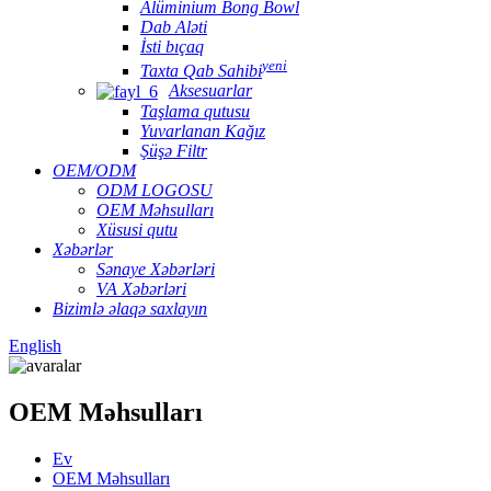
Alüminium Bong Bowl
Dab Aləti
İsti bıçaq
yeni
Taxta Qab Sahibi
Aksesuarlar
Taşlama qutusu
Yuvarlanan Kağız
Şüşə Filtr
OEM/ODM
ODM LOGOSU
OEM Məhsulları
Xüsusi qutu
Xəbərlər
Sənaye Xəbərləri
VA Xəbərləri
Bizimlə əlaqə saxlayın
English
OEM Məhsulları
Ev
OEM Məhsulları