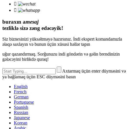


buraxın a
mesaj
tezliklə sizə zəng edəcəyik!
Siz biznesinizi yüksəltməyə hazırsınız. İndi ekspert komandamızla
əlaqə saxlayın və bunun üçün xüsusi həllər tapın
uğur qazandırmaq. Sorğunuzu indi göndərin və gəlin brendinizin
gələcəyini birlikdə quraq!
Axtarmaq üçün enter düyməsini və
ya bağlamaq üçün ESC düyməsini basın
English
French
German
Portuguese
Spanish
Russian
Japanese
Korean
Arabic