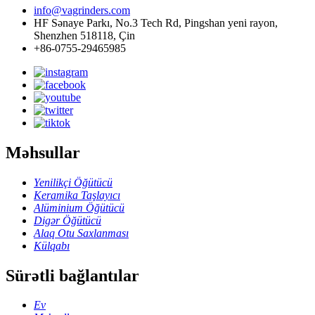
info@vagrinders.com
HF Sənaye Parkı, No.3 Tech Rd, Pingshan yeni rayon,
Shenzhen 518118, Çin
+86-0755-29465985
Məhsullar
Yenilikçi Öğütücü
Keramika Taşlayıcı
Alüminium Öğütücü
Digər Öğütücü
Alaq Otu Saxlanması
Külqabı
Sürətli bağlantılar
Ev