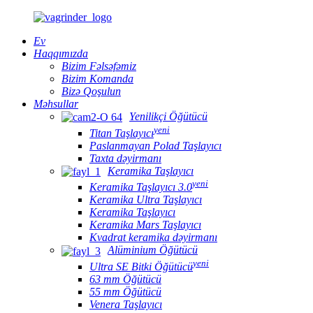
Ev
Haqqımızda
Bizim Fəlsəfəmiz
Bizim Komanda
Bizə Qoşulun
Məhsullar
Yenilikçi Öğütücü
yeni
Titan Taşlayıcı
Paslanmayan Polad Taşlayıcı
Taxta dəyirmanı
Keramika Taşlayıcı
yeni
Keramika Taşlayıcı 3.0
Keramika Ultra Taşlayıcı
Keramika Taşlayıcı
Keramika Mars Taşlayıcı
Kvadrat keramika dəyirmanı
Alüminium Öğütücü
yeni
Ultra SE Bitki Öğütücü
63 mm Öğütücü
55 mm Öğütücü
Venera Taşlayıcı