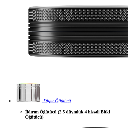
Digər Öğütücü
İldırım Öğütücü (2,5 düymlük 4 hissəli Bitki
Öğütücü)