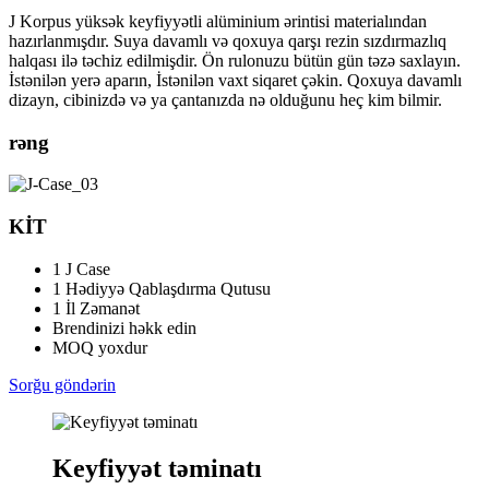
J Korpus yüksək keyfiyyətli alüminium ərintisi materialından
hazırlanmışdır. Suya davamlı və qoxuya qarşı rezin sızdırmazlıq
halqası ilə təchiz edilmişdir. Ön rulonuzu bütün gün təzə saxlayın.
İstənilən yerə aparın, İstənilən vaxt siqaret çəkin. Qoxuya davamlı
dizayn, cibinizdə və ya çantanızda nə olduğunu heç kim bilmir.
rəng
KİT
1 J Case
1 Hədiyyə Qablaşdırma Qutusu
1 İl Zəmanət
Brendinizi həkk edin
MOQ yoxdur
Sorğu göndərin
Keyfiyyət təminatı