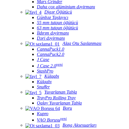
Mars Grinder
Daha çox alüminium dəyirmanı
Digər Öğütücü
Günbəz Taşlayıcı
55 mm tutqun öğütücü
63 mm tutqun öğütücü
İldırım dəyirmanı
Dəri dəyirmanı
Alaq Otu Saxlanması
CannaPuck1.0
CannaPuck2.0
J Case
yeni
J Case 2.0
StashPro
Külqabı
Külqabı
Snuffer
Yuvarlanan Tabla
TrayPro Rolling Tray
Qalay Yuvarlanan Tabla
Boru
Kupro
yeni
VAO Borusu
Bong Aksesuarları