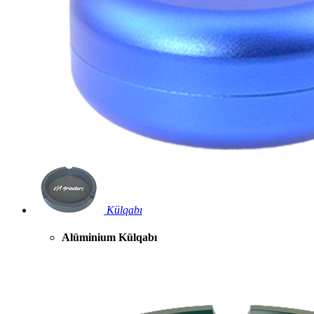
Külqabı
Alüminium Külqabı