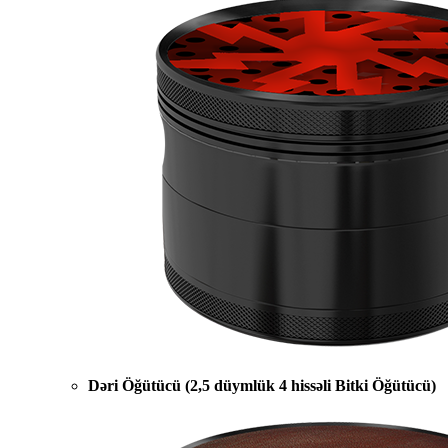
Dəri Öğütücü (2,5 düymlük 4 hissəli Bitki Öğütücü)