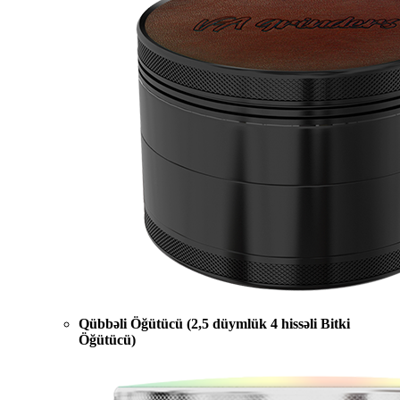
Qübbəli Öğütücü (2,5 düymlük 4 hissəli Bitki
Öğütücü)