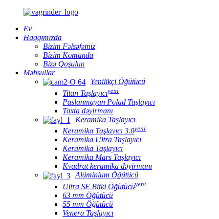
Ev
Haqqımızda
Bizim Fəlsəfəmiz
Bizim Komanda
Bizə Qoşulun
Məhsullar
Yenilikçi Öğütücü
yeni
Titan Taşlayıcı
Paslanmayan Polad Taşlayıcı
Taxta dəyirmanı
Keramika Taşlayıcı
yeni
Keramika Taşlayıcı 3.0
Keramika Ultra Taşlayıcı
Keramika Taşlayıcı
Keramika Mars Taşlayıcı
Kvadrat keramika dəyirmanı
Alüminium Öğütücü
yeni
Ultra SE Bitki Öğütücü
63 mm Öğütücü
55 mm Öğütücü
Venera Taşlayıcı