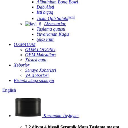
Alüminium Bong Bowl
Dab Aləti
İsti bıçaq
yeni
Taxta Qab Sahibi
Aksesuarlar
Taşlama qutusu
Yuvarlanan Kağız
Şüşə Filtr
OEM/ODM
ODM LOGOSU
OEM Məhsulları
Xüsusi qutu
Xəbərlər
Sənaye Xəbərləri
VA Xəbərləri
Bizimlə əlaqə saxlayın
English
Keramika Taşlayıcı
2,2 düym 4 hissəli Seramik Mars Taşlama maşını